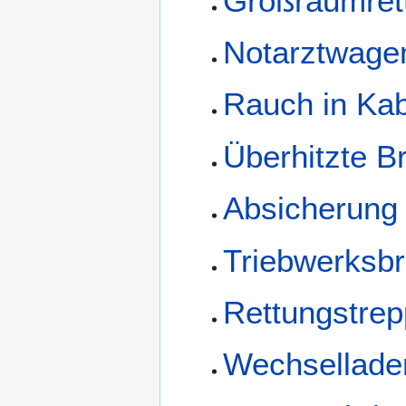
Großraumret
Notarztwage
Rauch in Ka
Überhitzte 
Absicherung
Triebwerksb
Rettungstre
Wechsellade