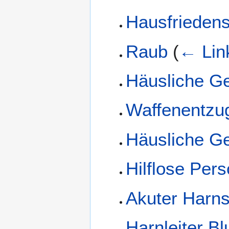
Hausfrieden
Raub
(
← Lin
Häusliche Gew
Waffenentzu
Häusliche G
Hilflose Per
Akuter Harns
Harnleiter Bl