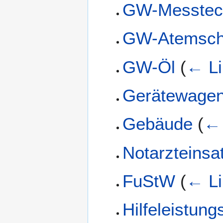
GW-Messtec
GW-Atemsch
GW-Öl
(
← Li
Gerätewage
Gebäude
(
← 
Notarzteinsa
FuStW
(
← Li
Hilfeleistun