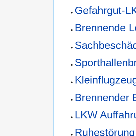
Gefahrgut-L
Brennende L
Sachbeschäd
Sporthallenb
Kleinflugzeu
Brennender 
LKW Auffahru
Ruhestörung