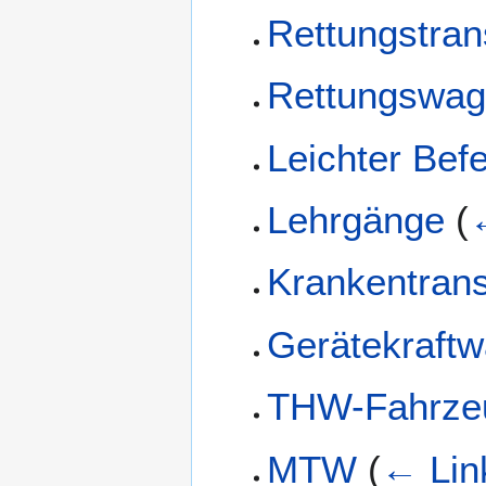
Rettungstra
Rettungswa
Leichter Bef
Lehrgänge
(
Krankentran
Gerätekraft
THW-Fahrze
MTW
(
← Lin