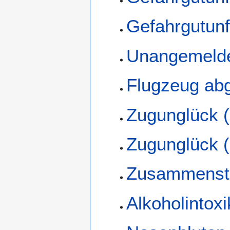
Gefahrgutunf
Unangemelde
Flugzeug abg
Zugunglück (
Zugunglück 
Zusammensto
Alkoholintoxi