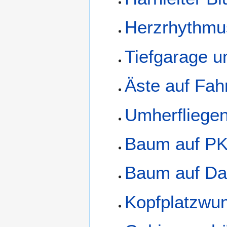
Herzrhythmu
Tiefgarage u
Äste auf Fah
Umherfliege
Baum auf P
Baum auf D
Kopfplatzwu