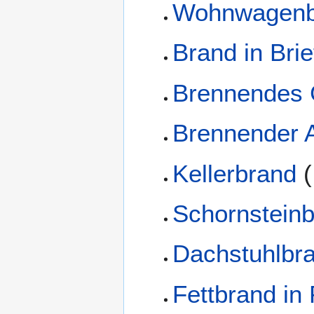
Wohnwagenb
Brand in Bri
Brennendes
Brennender 
Kellerbrand
(
Schornstein
Dachstuhlbr
Fettbrand i