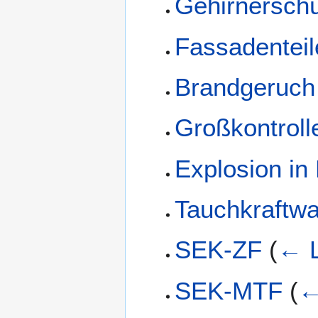
Gehirnerschü
Fassadenteil
Brandgeruch
Großkontroll
Explosion in
Tauchkraftw
SEK-ZF
(
← L
SEK-MTF
(
←