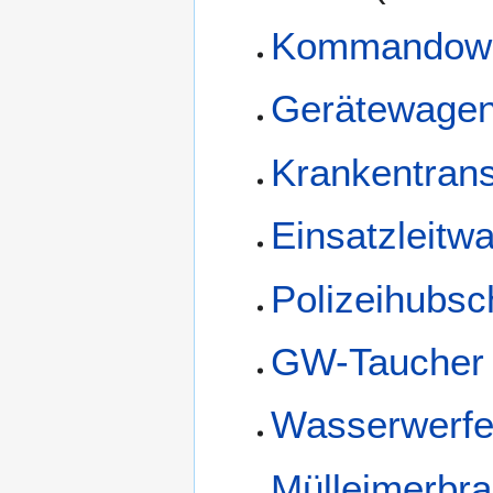
Kommandow
Gerätewagen
Krankentran
Einsatzleitw
Polizeihubsc
GW-Taucher
Wasserwerfe
Mülleimerbr