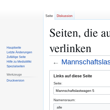
Seite
Diskussion
Seiten, die 
verlinken
Hauptseite
Letzte Änderungen
Zufällige Seite
←
Mannschaftsla
Hilfe zu MediaWiki
Spezialseiten
Zur
Zur
Werkzeuge
Links auf diese Seite
Navigation
Suche
Druckversion
Seite:
springen
springen
Namensraum:
alle