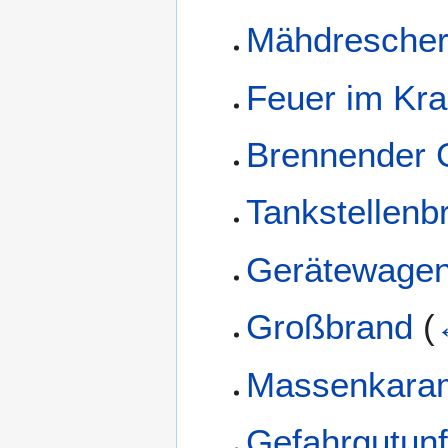
Mähdrescher
Feuer im Kr
Brennender 
Tankstellenb
Gerätewagen
Großbrand
(
Massenkara
Gefahrgutunf