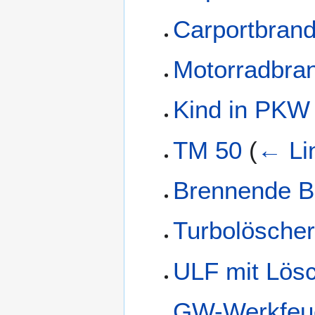
Carportbran
Motorradbra
Kind in PKW
TM 50
(
← Li
Brennende B
Turbolöscher
ULF mit Lös
GW-Werkfeu