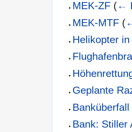
MEK-ZF
(
← 
MEK-MTF
(
←
Helikopter i
Flughafenbr
Höhenrettun
Geplante Razz
Banküberfall
Bank: Stiller