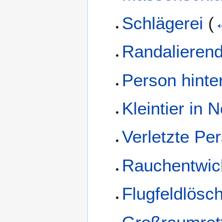
Schlägerei
(
Randalieren
Person hinte
Kleintier in N
Verletzte Pe
Rauchentwic
Flugfeldlösc