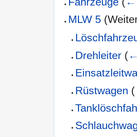
Fahrzeuge
(
← 
MLW 5
(Weiter
Löschfahrze
Drehleiter
(
←
Einsatzleitw
Rüstwagen
(
Tanklöschfa
Schlauchwa