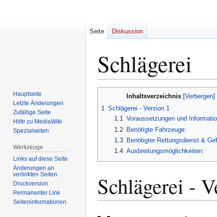
Seite
Diskussion
Schlägerei
Zur
Zur
Hauptseite
Inhaltsverzeichnis
Navigation
Suche
Letzte Änderungen
1
Schlägerei - Version 1
Zufällige Seite
springen
springen
1.1
Voraussetzungen und Informatio
Hilfe zu MediaWiki
1.2
Benötigte Fahrzeuge:
Spezialseiten
1.3
Benötigter Rettungsdienst & Ge
Werkzeuge
1.4
Ausbreitungsmöglichkeiten:
Links auf diese Seite
Änderungen an
verlinkten Seiten
Schlägerei - V
Druckversion
Permanenter Link
Seiten­­informationen