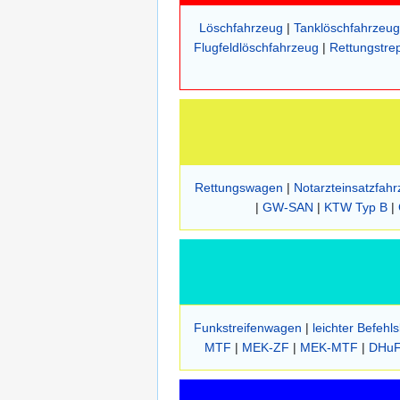
Löschfahrzeug
|
Tanklöschfahrzeug
Flugfeldlöschfahrzeug
|
Rettungstre
Rettungswagen
|
Notarzteinsatzfah
|
GW-SAN
|
KTW Typ B
|
Funkstreifenwagen
|
leichter Befehl
MTF
|
MEK-ZF
|
MEK-MTF
|
DHu