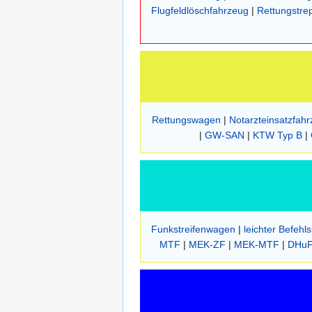
Flugfeldlöschfahrzeug
|
Rettungstre
Rettungswagen
|
Notarzteinsatzfah
|
GW-SAN
|
KTW Typ B
|
Funkstreifenwagen
|
leichter Befehl
MTF
|
MEK-ZF
|
MEK-MTF
|
DHu