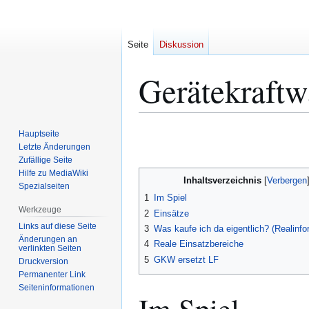
Seite
Diskussion
Gerätekraft
Zur
Zur
Hauptseite
Navigation
Suche
Letzte Änderungen
Zufällige Seite
springen
springen
Hilfe zu MediaWiki
Inhaltsverzeichnis
Spezialseiten
1
Im Spiel
Werkzeuge
2
Einsätze
Links auf diese Seite
3
Was kaufe ich da eigentlich? (Realinfo
Änderungen an
4
Reale Einsatzbereiche
verlinkten Seiten
5
GKW ersetzt LF
Druckversion
Permanenter Link
Seiten­­informationen
Im Spiel