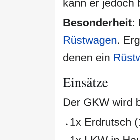
kann er jedoch b
Besonderheit
:
Rüstwagen
. Er
denen ein
Rüst
Einsätze
Der GKW wird b
1x Erdrutsch 
1x LKW in Ha