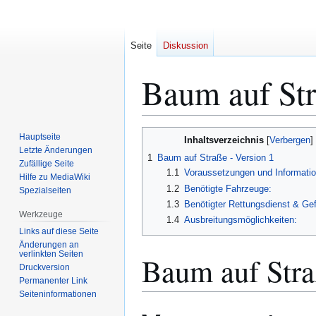
Seite
Diskussion
Baum auf St
Zur
Zur
Hauptseite
Inhaltsverzeichnis
Navigation
Suche
Letzte Änderungen
1
Baum auf Straße - Version 1
Zufällige Seite
springen
springen
1.1
Voraussetzungen und Informatio
Hilfe zu MediaWiki
1.2
Benötigte Fahrzeuge:
Spezialseiten
1.3
Benötigter Rettungsdienst & Ge
Werkzeuge
1.4
Ausbreitungsmöglichkeiten:
Links auf diese Seite
Änderungen an
verlinkten Seiten
Baum auf Stra
Druckversion
Permanenter Link
Seiten­­informationen