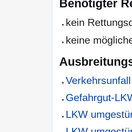
Benötigter R
kein Rettungsd
keine möglic
Ausbreitungs
Verkehrsunfall
Gefahrgut-LKW
LKW umgestür
LKW umgestür