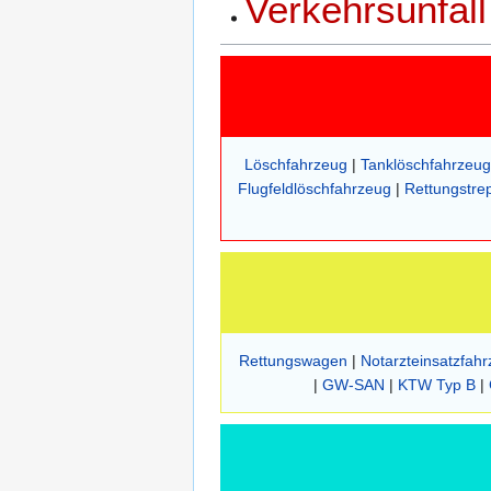
Verkehrsunfall
Löschfahrzeug
|
Tanklöschfahrzeug
Flugfeldlöschfahrzeug
|
Rettungstre
Rettungswagen
|
Notarzteinsatzfah
|
GW-SAN
|
KTW Typ B
|