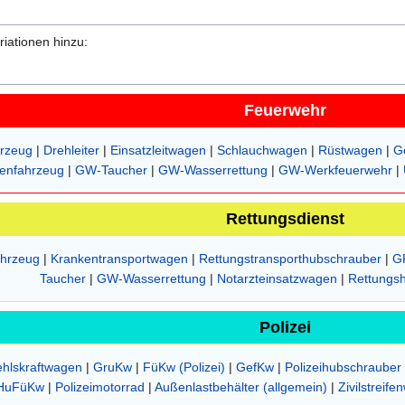
ationen hinzu:
Feuerwehr
hrzeug
|
Drehleiter
|
Einsatzleitwagen
|
Schlauchwagen
|
Rüstwagen
|
G
penfahrzeug
|
GW-Taucher
|
GW-Wasserrettung
|
GW-Werkfeuerwehr
|
Rettungsdienst
ahrzeug
|
Krankentransportwagen
|
Rettungstransporthubschrauber
|
G
Taucher
|
GW-Wasserrettung
|
Notarzteinsatzwagen
|
Rettungs
Polizei
fehlskraftwagen
|
GruKw
|
FüKw (Polizei)
|
GefKw
|
Polizeihubschrauber
HuFüKw
|
Polizeimotorrad
|
Außenlastbehälter (allgemein)
|
Zivilstreif