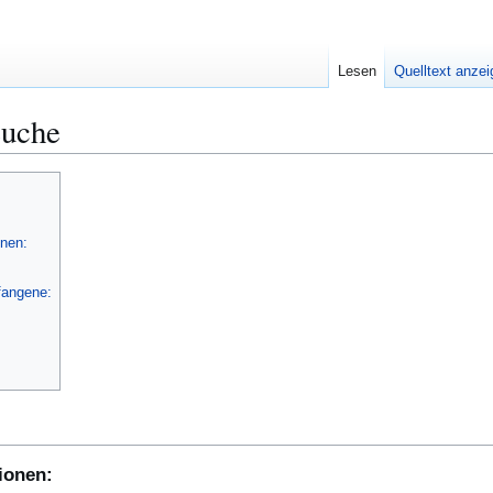
Lesen
Quelltext anze
euche
nen:
fangene:
ionen: