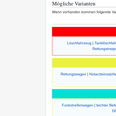
Mögliche Varianten
Wenn vorhanden kommen folgende Vari
Löschfahrzeug
|
Tanklöschfa
Rettungstrep
Rettungswagen
|
Notarzteinsatzf
Funkstreifenwagen
|
leichter Be
D