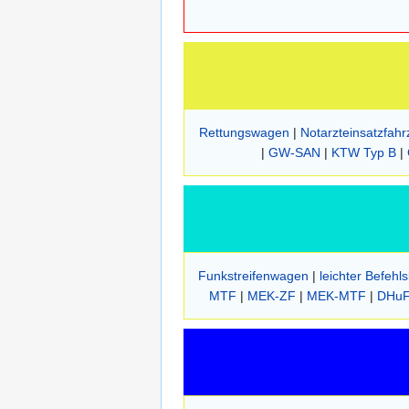
Rettungswagen
|
Notarzteinsatzfah
|
GW-SAN
|
KTW Typ B
|
Funkstreifenwagen
|
leichter Befehl
MTF
|
MEK-ZF
|
MEK-MTF
|
DHu