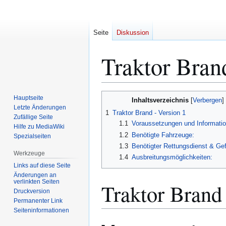
Seite
Diskussion
Traktor Bran
Zur
Zur
Hauptseite
Inhaltsverzeichnis
Navigation
Suche
Letzte Änderungen
1
Traktor Brand - Version 1
Zufällige Seite
springen
springen
1.1
Voraussetzungen und Informatio
Hilfe zu MediaWiki
1.2
Benötigte Fahrzeuge:
Spezialseiten
1.3
Benötigter Rettungsdienst & Ge
Werkzeuge
1.4
Ausbreitungsmöglichkeiten:
Links auf diese Seite
Änderungen an
verlinkten Seiten
Traktor Brand 
Druckversion
Permanenter Link
Seiten­­informationen