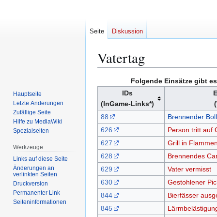
Seite
Diskussion
Vatertag
Zur
Zur
Folgende Einsätze gibt es
Navigation
Suche
IDs
E
Hauptseite
springen
springen
Letzte Änderungen
(InGame-Links*)
Zufällige Seite
88
Brennender Bol
Hilfe zu MediaWiki
626
Person tritt auf
Spezialseiten
627
Grill in Flamme
Werkzeuge
628
Brennendes Cam
Links auf diese Seite
Änderungen an
629
Vater vermisst
verlinkten Seiten
630
Gestohlener Pic
Druckversion
Permanenter Link
844
Bierfässer ausg
Seiten­­informationen
845
Lärmbelästigung