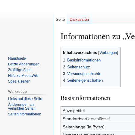
Seite
Diskussion
Informationen zu „Ve
Zur
Zur
Inhaltsverzeichnis
Navigation
Suche
Hauptseite
1
Basisinformationen
springen
springen
Letzte Änderungen
2
Seitenschutz
Zufällige Seite
3
Versionsgeschichte
Hilfe zu MediaWiki
4
Seiteneigenschaften
Spezialseiten
Werkzeuge
Basisinformationen
Links auf diese Seite
Änderungen an
verlinkten Seiten
Anzeigetitel
Seiten­­informationen
Standardsortierschlüssel
Seitenlänge (in Bytes)