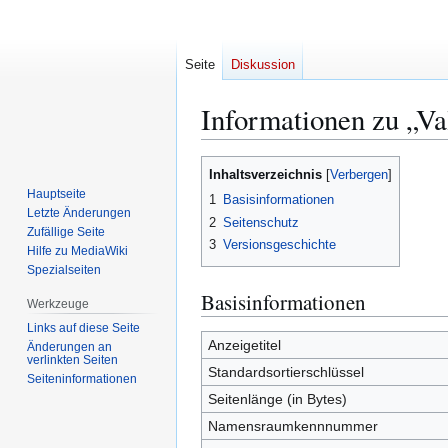
Seite
Diskussion
Informationen zu „Va
Zur
Zur
Inhaltsverzeichnis
Navigation
Suche
Hauptseite
1
Basisinformationen
springen
springen
Letzte Änderungen
2
Seitenschutz
Zufällige Seite
3
Versionsgeschichte
Hilfe zu MediaWiki
Spezialseiten
Basisinformationen
Werkzeuge
Links auf diese Seite
Anzeigetitel
Änderungen an
verlinkten Seiten
Standardsortierschlüssel
Seiten­­informationen
Seitenlänge (in Bytes)
Namensraumkennnummer