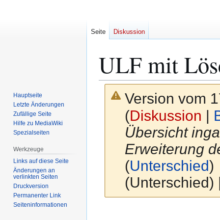
Seite
Diskussion
ULF mit Lös
Version vom 1
Hauptseite
Letzte Änderungen
(
Diskussion
|
Zufällige Seite
Hilfe zu MediaWiki
Übersicht ing
Spezialseiten
Erweiterung d
Werkzeuge
Links auf diese Seite
(
Unterschied
)
Änderungen an
verlinkten Seiten
(Unterschied)
Druckversion
Permanenter Link
Seiten­­informationen
Zur
Zur