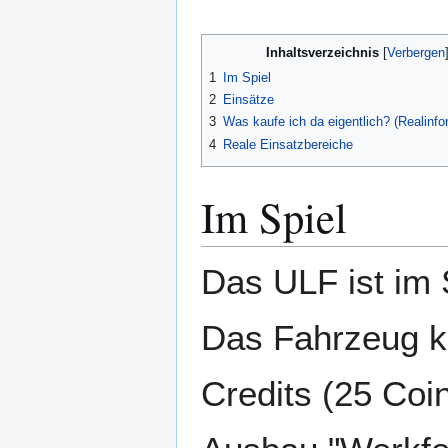
Navigation
Suche
springen
springen
Inhaltsverzeichnis
1
Im Spiel
2
Einsätze
3
Was kaufe ich da eigentlich? (Realinfo
4
Reale Einsatzbereiche
Im Spiel
Das ULF ist im 
Das Fahrzeug k
Credits (25 Coi