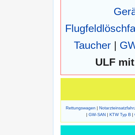
Ger
Flugfeldlöschf
Taucher
|
GW
ULF mi
Rettungswagen
|
Notarzteinsatzfah
|
GW-SAN
|
KTW Typ B
|