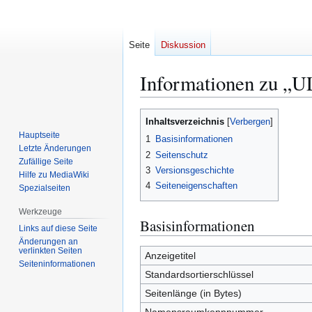
Seite
Diskussion
Informationen zu „U
Zur
Zur
Inhaltsverzeichnis
Navigation
Suche
Hauptseite
1
Basisinformationen
springen
springen
Letzte Änderungen
2
Seitenschutz
Zufällige Seite
3
Versionsgeschichte
Hilfe zu MediaWiki
4
Seiteneigenschaften
Spezialseiten
Werkzeuge
Basisinformationen
Links auf diese Seite
Änderungen an
verlinkten Seiten
Anzeigetitel
Seiten­­informationen
Standardsortierschlüssel
Seitenlänge (in Bytes)