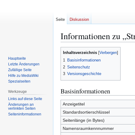
Seite
Diskussion
Informationen zu „St
Zur
Zur
Inhaltsverzeichnis
Navigation
Suche
Hauptseite
1
Basisinformationen
springen
springen
Letzte Änderungen
2
Seitenschutz
Zufällige Seite
3
Versionsgeschichte
Hilfe zu MediaWiki
Spezialseiten
Basisinformationen
Werkzeuge
Links auf diese Seite
Anzeigetitel
Änderungen an
verlinkten Seiten
Standardsortierschlüssel
Seiten­­informationen
Seitenlänge (in Bytes)
Namensraumkennnummer