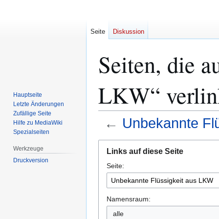
Seite
Diskussion
Seiten, die a
LKW“ verlin
Hauptseite
Letzte Änderungen
Zufällige Seite
←
Unbekannte Fl
Hilfe zu MediaWiki
Spezialseiten
Zur
Zur
Werkzeuge
Links auf diese Seite
Navigation
Suche
Druckversion
Seite:
springen
springen
Namensraum:
alle