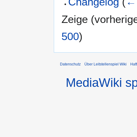
Changelog
(
← 
Zeige (
vorherig
500
)
Datenschutz
Über Leitstellenspiel Wiki
Haf
MediaWiki s