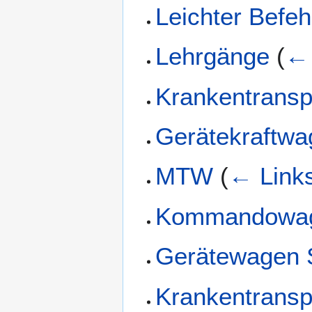
Leichter Befe
Lehrgänge
(
← 
Krankentrans
Gerätekraftwa
MTW
(
← Link
Kommandowa
Gerätewagen S
Krankentransp