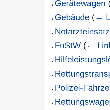
Gerätewagen
Gebäude
(
← L
Notarzteinsat
FuStW
(
← Lin
Hilfeleistung
Rettungstrans
Polizei-Fahrz
Rettungswage