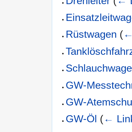
Drehleiter
(
← 
Einsatzleitwa
Rüstwagen
(
←
Tanklöschfahr
Schlauchwag
GW-Messtech
GW-Atemschu
GW-Öl
(
← Lin