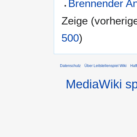
Brennender A
Zeige (
vorherig
500
)
Datenschutz
Über Leitstellenspiel Wiki
Haf
MediaWiki s