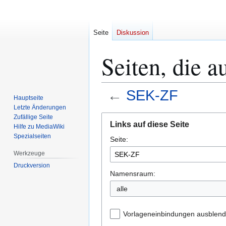
Seite
Diskussion
Seiten, die 
←
SEK-ZF
Hauptseite
Letzte Änderungen
Zur
Zur
Zufällige Seite
Links auf diese Seite
Hilfe zu MediaWiki
Navigation
Suche
Spezialseiten
Seite:
springen
springen
Werkzeuge
Druckversion
Namensraum:
alle
Vorlageneinbindungen ausblen