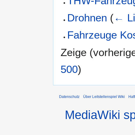
THW-Fahrzeu
Drohnen
(
← L
Fahrzeuge Ko
Zeige (
vorherig
500
)
Datenschutz
Über Leitstellenspiel Wiki
Haf
MediaWiki s