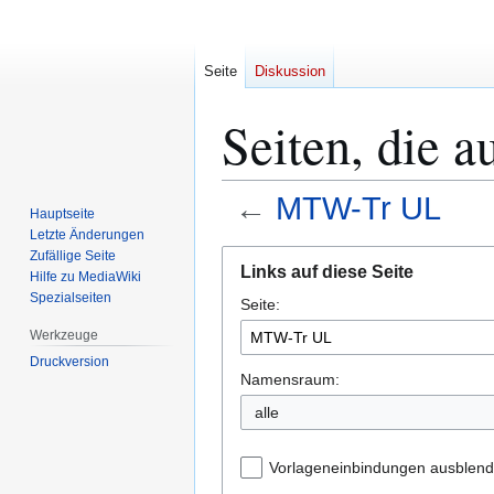
Seite
Diskussion
Seiten, die 
←
MTW-Tr UL
Hauptseite
Letzte Änderungen
Zur
Zur
Zufällige Seite
Links auf diese Seite
Hilfe zu MediaWiki
Navigation
Suche
Spezialseiten
Seite:
springen
springen
Werkzeuge
Druckversion
Namensraum:
alle
Vorlageneinbindungen ausblen