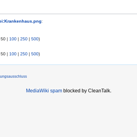
ei:Krankenhaus.png
:
|
50
|
100
|
250
|
500
)
|
50
|
100
|
250
|
500
)
tungsausschluss
MediaWiki spam
blocked by CleanTalk.