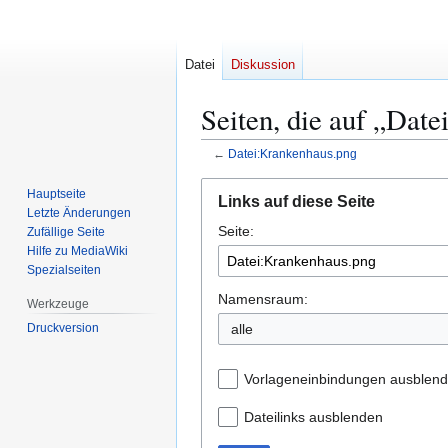
Datei
Diskussion
Seiten, die auf „Dat
←
Datei:Krankenhaus.png
Zur
Zur
Hauptseite
Links auf diese Seite
Navigation
Suche
Letzte Änderungen
Seite:
springen
springen
Zufällige Seite
Hilfe zu MediaWiki
Spezialseiten
Namensraum:
Werkzeuge
Druckversion
alle
Vorlageneinbindungen ausblen
Dateilinks ausblenden