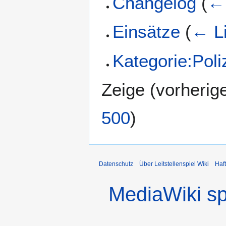
Changelog
(
← 
Einsätze
(
← L
Kategorie:Poli
Zeige (
vorherig
500
)
Datenschutz
Über Leitstellenspiel Wiki
Haf
MediaWiki s