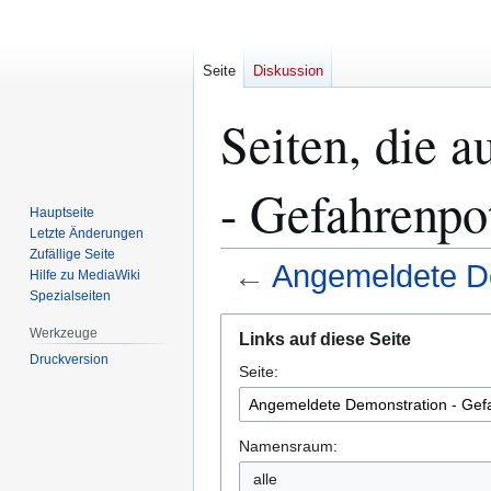
Seite
Diskussion
Seiten, die 
- Gefahrenpot
Hauptseite
Letzte Änderungen
Zufällige Seite
←
Angemeldete De
Hilfe zu MediaWiki
Spezialseiten
Zur
Zur
Werkzeuge
Links auf diese Seite
Navigation
Suche
Druckversion
Seite:
springen
springen
Namensraum:
alle