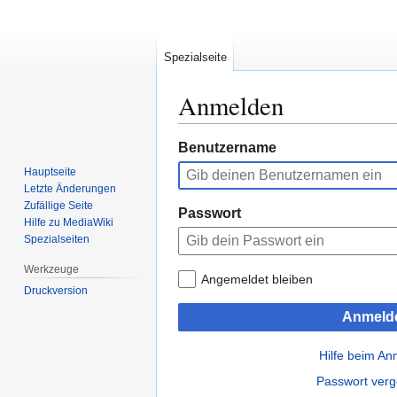
Spezialseite
Anmelden
Zur
Zur
Benutzername
Navigation
Suche
Hauptseite
springen
springen
Letzte Änderungen
Zufällige Seite
Passwort
Hilfe zu MediaWiki
Spezialseiten
Werkzeuge
Angemeldet bleiben
Druckversion
Anmeld
Hilfe beim A
Passwort ver