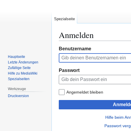
Spezialseite
Anmelden
Zur
Zur
Benutzername
Navigation
Suche
Hauptseite
springen
springen
Letzte Änderungen
Zufällige Seite
Passwort
Hilfe zu MediaWiki
Spezialseiten
Werkzeuge
Angemeldet bleiben
Druckversion
Anmeld
Hilfe beim A
Passwort ver