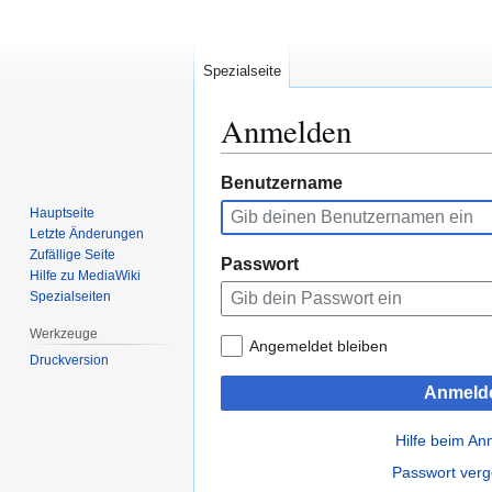
Spezialseite
Anmelden
Zur
Zur
Benutzername
Navigation
Suche
Hauptseite
springen
springen
Letzte Änderungen
Zufällige Seite
Passwort
Hilfe zu MediaWiki
Spezialseiten
Werkzeuge
Angemeldet bleiben
Druckversion
Anmeld
Hilfe beim A
Passwort ver