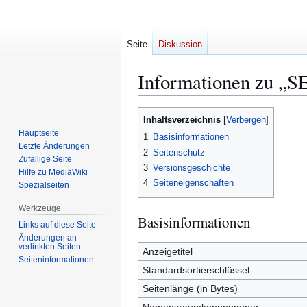
Seite
Diskussion
Informationen zu „
Zur
Zur
Inhaltsverzeichnis
Navigation
Suche
Hauptseite
1
Basisinformationen
springen
springen
Letzte Änderungen
2
Seitenschutz
Zufällige Seite
3
Versionsgeschichte
Hilfe zu MediaWiki
4
Seiteneigenschaften
Spezialseiten
Werkzeuge
Basisinformationen
Links auf diese Seite
Änderungen an
verlinkten Seiten
Anzeigetitel
Seiten­­informationen
Standardsortierschlüssel
Seitenlänge (in Bytes)