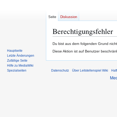
Seite
Diskussion
Berechtigungsfehler
Zur
Zur
Du bist aus dem folgenden Grund nicht
Navigation
Suche
Hauptseite
Diese Aktion ist auf Benutzer beschrän
springen
springen
Letzte Änderungen
Zufällige Seite
Hilfe zu MediaWiki
Spezialseiten
Datenschutz
Über Leitstellenspiel Wiki
Haf
Med