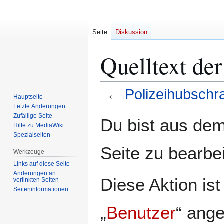
Seite
Diskussion
Quelltext der
←
Polizeihubschr
Hauptseite
Letzte Änderungen
Zur
Zur
Zufällige Seite
Du bist aus dem
Hilfe zu MediaWiki
Navigation
Suche
Spezialseiten
springen
springen
Seite zu bearbe
Werkzeuge
Links auf diese Seite
Änderungen an
Diese Aktion is
verlinkten Seiten
Seiten­­informationen
„
Benutzer
“ ang