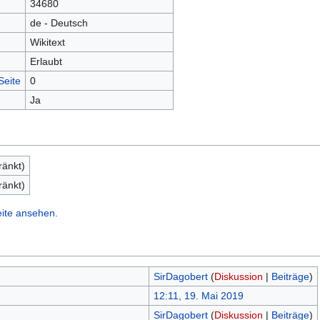
34680
de - Deutsch
Wikitext
Erlaubt
Seite
0
Ja
ränkt)
ränkt)
eite ansehen.
SirDagobert
(
Diskussion
|
Beiträge
)
12:11, 19. Mai 2019
SirDagobert
(
Diskussion
|
Beiträge
)