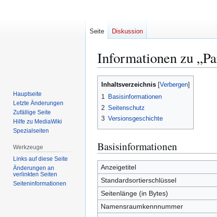
Seite
Diskussion
Informationen zu „Pa
Zur
Zur
Inhaltsverzeichnis
Navigation
Suche
Hauptseite
1
Basisinformationen
springen
springen
Letzte Änderungen
2
Seitenschutz
Zufällige Seite
3
Versionsgeschichte
Hilfe zu MediaWiki
Spezialseiten
Basisinformationen
Werkzeuge
Links auf diese Seite
Anzeigetitel
Änderungen an
verlinkten Seiten
Standardsortierschlüssel
Seiten­­informationen
Seitenlänge (in Bytes)
Namensraumkennnummer