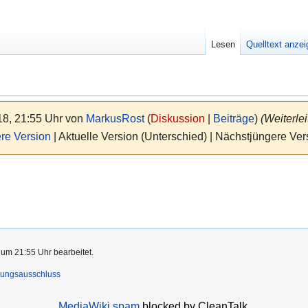
Lesen
Quelltext anze
18, 21:55 Uhr von
MarkusRost
(
Diskussion
|
Beiträge
)
(Weiterle
re Version
| Aktuelle Version (Unterschied) | Nächstjüngere Ve
 um 21:55 Uhr bearbeitet.
tungsausschluss
MediaWiki spam
blocked by CleanTalk.