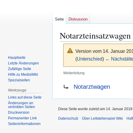
Seite
Diskussion
Notarzteinsatzwagen
Version vom 14. Januar 20
Hauptseite
(
Unterschied
)
← Nächstälte
Letzte Änderungen
Zufällige Seite
Weiterleitung
Hilfe zu MediaWiki
Spezialseiten
Zur
Zur
Weiterleitung nach:
Notarztwagen
Navigation
Suche
Werkzeuge
springen
springen
Links auf diese Seite
Änderungen an
verlinkten Seiten
Diese Seite wurde zuletzt am 14. Januar 2018
Druckversion
Permanenter Link
Datenschutz
Über Leitstellenspiel Wiki
Haf
Seiten­­informationen