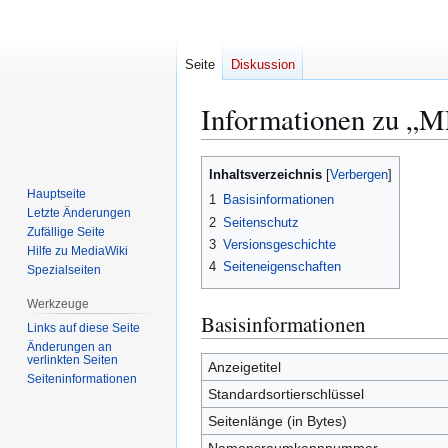
Seite
Diskussion
Informationen zu „
Zur
Zur
Inhaltsverzeichnis
Navigation
Suche
Hauptseite
1
Basisinformationen
springen
springen
Letzte Änderungen
2
Seitenschutz
Zufällige Seite
3
Versionsgeschichte
Hilfe zu MediaWiki
4
Seiteneigenschaften
Spezialseiten
Werkzeuge
Basisinformationen
Links auf diese Seite
Änderungen an
verlinkten Seiten
Anzeigetitel
Seiten­­informationen
Standardsortierschlüssel
Seitenlänge (in Bytes)