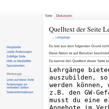
Seite
Diskussion
Quelltext der Seite 
←
Lehrgänge
Zur
Zur
Du bist aus dem folgenden Grund nicht 
Hauptseite
Navigation
Suche
Letzte Änderungen
Diese Aktion ist auf Benutzer beschrän
springen
springen
Zufällige Seite
Du kannst den Quelltext dieser Seite b
Hilfe zu MediaWiki
Spezialseiten
Werkzeuge
Links auf diese Seite
Änderungen an
verlinkten Seiten
Seiten­­informationen