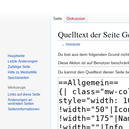
Seite
Diskussion
Quelltext der Seite 
←
Gebäude
Zur
Zur
Du bist aus dem folgenden Grund nicht 
Hauptseite
Navigation
Suche
Letzte Änderungen
Diese Aktion ist auf Benutzer beschrän
springen
springen
Zufällige Seite
Du kannst den Quelltext dieser Seite b
Hilfe zu MediaWiki
Spezialseiten
Werkzeuge
Links auf diese Seite
Änderungen an
verlinkten Seiten
Seiten­­informationen