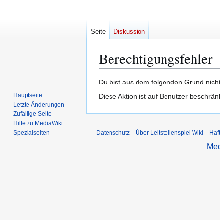
Seite
Diskussion
Berechtigungsfehler
Zur
Zur
Du bist aus dem folgenden Grund nicht
Navigation
Suche
Hauptseite
Diese Aktion ist auf Benutzer beschrän
springen
springen
Letzte Änderungen
Zufällige Seite
Hilfe zu MediaWiki
Spezialseiten
Datenschutz
Über Leitstellenspiel Wiki
Haf
Med