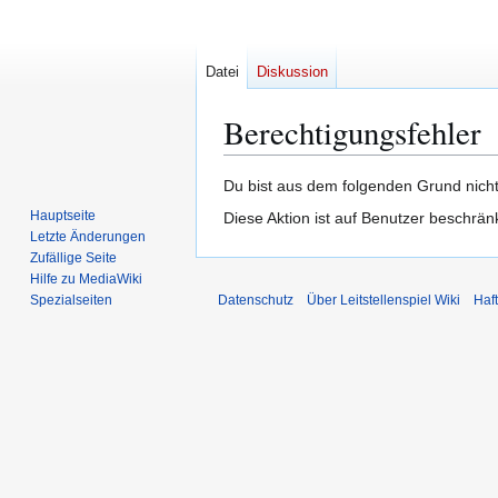
Datei
Diskussion
Berechtigungsfehler
Zur
Zur
Du bist aus dem folgenden Grund nicht
Navigation
Suche
Hauptseite
Diese Aktion ist auf Benutzer beschrän
springen
springen
Letzte Änderungen
Zufällige Seite
Hilfe zu MediaWiki
Spezialseiten
Datenschutz
Über Leitstellenspiel Wiki
Haf