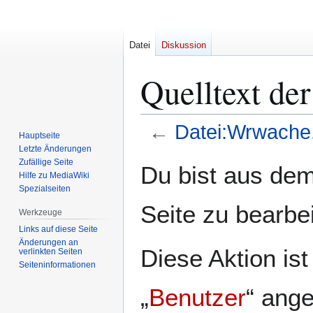
Datei
Diskussion
Quelltext de
←
Datei:Wrwache
Hauptseite
Letzte Änderungen
Zur
Zur
Zufällige Seite
Du bist aus dem
Hilfe zu MediaWiki
Navigation
Suche
Spezialseiten
springen
springen
Seite zu bearbe
Werkzeuge
Links auf diese Seite
Änderungen an
Diese Aktion is
verlinkten Seiten
Seiten­­informationen
„
Benutzer
“ ang