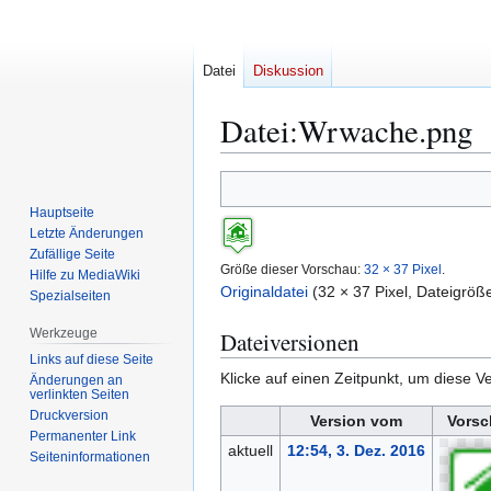
Datei
Diskussion
Datei
:
Wrwache.png
Zur
Zur
Navigation
Suche
Hauptseite
springen
springen
Letzte Änderungen
Zufällige Seite
Größe dieser Vorschau:
32 × 37 Pixel
.
Hilfe zu MediaWiki
Originaldatei
(32 × 37 Pixel, Dateigrö
Spezialseiten
Werkzeuge
Dateiversionen
Links auf diese Seite
Klicke auf einen Zeitpunkt, um diese Ve
Änderungen an
verlinkten Seiten
Druckversion
Version vom
Vorsc
Permanenter Link
aktuell
12:54, 3. Dez. 2016
Seiten­­informationen