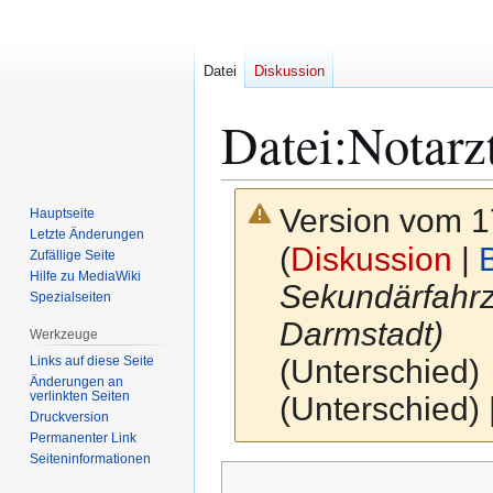
Datei
Diskussion
Datei
:
Notarz
Version vom 1
Hauptseite
Letzte Änderungen
(
Diskussion
|
Zufällige Seite
Hilfe zu MediaWiki
Sekundärfahrz
Spezialseiten
Darmstadt)
Werkzeuge
Links auf diese Seite
(Unterschied) 
Änderungen an
verlinkten Seiten
(Unterschied)
Druckversion
Permanenter Link
Seiten­­informationen
Zur
Zur