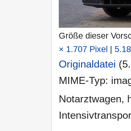
Größe dieser Vors
× 1.707 Pixel
|
5.18
Originaldatei
(5
MIME-Typ:
imag
Notarztwagen, h
Intensivtranspo