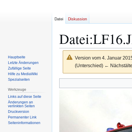
Datei
Diskussion
Datei
:
LF16.
Hauptseite
Version vom 4. Januar 201
Letzte Änderungen
(Unterschied) ← Nächstälte
Zufällige Seite
Hilfe zu MediaWiki
Spezialseiten
Zur
Zur
Navigation
Suche
Werkzeuge
springen
springen
Links auf diese Seite
Änderungen an
verlinkten Seiten
Druckversion
Permanenter Link
Seiten­­informationen