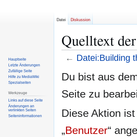
Datei
Diskussion
Quelltext der
←
Datei:Building 
Hauptseite
Letzte Änderungen
Zur
Zur
Zufällige Seite
Du bist aus dem
Hilfe zu MediaWiki
Navigation
Suche
Spezialseiten
springen
springen
Seite zu bearbe
Werkzeuge
Links auf diese Seite
Änderungen an
Diese Aktion is
verlinkten Seiten
Seiten­­informationen
„
Benutzer
“ ang