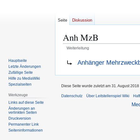
Seite
Diskussion
Anh MzB
Weiterleitung
Zur
Zur
Weiterleitung nach:
Hauptseite
Anhänger Mehrzweck
Navigation
Suche
Letzte Änderungen
springen
springen
Zufällige Seite
Hilfe zu MediaWiki
Spezialseiten
Diese Seite wurde zuletzt am 31. August 2018
Werkzeuge
Datenschutz
Über Leitstellenspiel Wiki
Haf
Links auf diese Seite
Med
Änderungen an
verlinkten Seiten
Druckversion
Permanenter Link
Seiten­­informationen